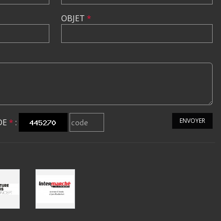
OBJET
*
ENVOYER
DE
*
: